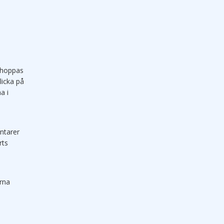
n hoppas
licka på
a i
ntarer
rts
ärna