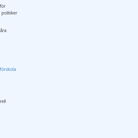
för
politiker
våra
förskola
ell