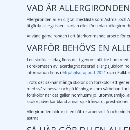
VAD ÄR ALLERGIRONDEN
Allergironden är en digital checklista som Astma- och Al
åtgärda allergirisker i skolan eller förskolan. Allergiro
Använd gärna ronden i ert återkommande arbete för en
VARFÖR BEHÖVS EN ALL
I en skolklass idag finns det i genomsnitt tre barn m
Förekomsten av läkardiagnostiserad allergisjukdom hos 
information finns i
Miljöhälsorapport 2021
och i Folkh
Trots det saknar många skolor och förskolor ett generel
med svåra besvär och på lösningar som särbehandlar ba
förskolor när det gäller inomhusmiljö, utomhusmiljö, a
skolor påverkar bland annat sjukfrånvaro, prestationer 
Allergironden bidrar till en bättre arbetsmiljö och mind
astma.
SÅ HÄR GÖR DU EN ALL