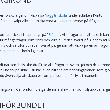
ler förskola genom klicka på ”
lägg till skola
” under rubriken Konto i
måste du välja vilken som ska vara aktiv när du svarar på frågor.
om att klicka i toppmenyn på ”
Frågor
”. Alla frågor är frivilliga och ka
hur många frågor som finns och vilka du redan svarat på. Genom att k
inns och se vilka du redan svarat på. genom att klicka på en av frågorn
ler ändra ett befintligt svar.
f när som helst där du får se alla frågor du svarat på och de komme
 till höger på sidan. Du kan även hitta ”äldre handlingsplaner” som gjo
n du även välja att skapa en tom pdf som du får fylla i manuellt.
dlingsplan. Genomför nu åtgärderna ni skrivit ner och följ upp dem, g
GIFÖRBUNDET