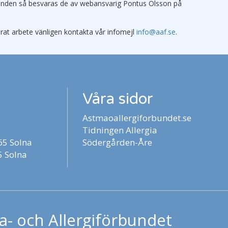
gironden så besvaras de av webansvarig Pontus Olsson på
rat arbete vänligen kontakta vår infomejl
info@aaf.se
.
Våra sidor
Astmaoallergiforbundet.se
Tidningen Allergia
5 Solna
Södergården-Åre
 Solna
- och Allergiförbundet