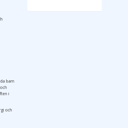
ch
lda barn
 och
ten i
rgi och