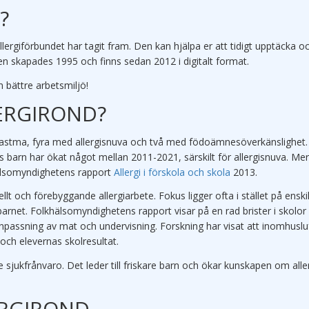
?
lergiförbundet har tagit fram. Den kan hjälpa er att tidigt upptäcka o
nden skapades 1995 och finns sedan 2012 i digitalt format.
 bättre arbetsmiljö!
ERGIROND?
ed astma, fyra med allergisnuva och två med födoämnesöverkänslighet.
barn har ökat något mellan 2011-2021, särskilt för allergisnuva. Mer
älsomyndighetens rapport
Allergi i förskola och skola
2013.
lt och förebyggande allergiarbete. Fokus ligger ofta i stället på enski
rnet. Folkhälsomyndighetens rapport visar på en rad brister i skolor
npassning av mat och undervisning. Forskning har visat att inomhusluf
och elevernas skolresultat.
re sjukfrånvaro. Det leder till friskare barn och ökar kunskapen om alle
ERGIROND