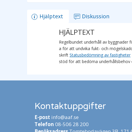
Hjälptext
Diskussion
HJÄLPTEXT
Regelbundet underhåll av byggnader för
a för att undvika fukt- och mögelskado
skrift
Statusbedömning av fastigheter
stöd för att bedöma underhållsbehov o
Kontaktuppgifter
E-post
info@aaf.se
Telefon
08-506 28 200
Besöksadress
Tomtebodavägen 3B, 171 6