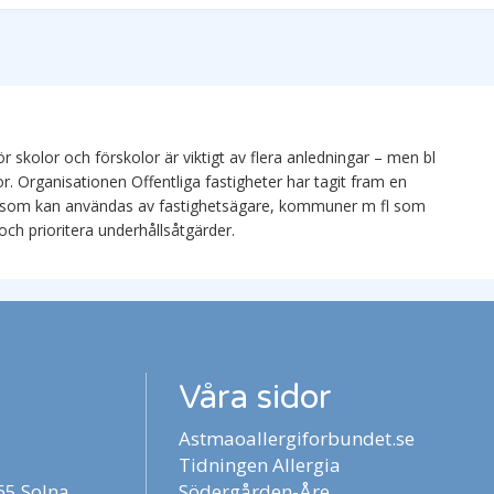
 skolor och förskolor är viktigt av flera anledningar – men bl
r. Organisationen Offentliga fastigheter har tagit fram en
som kan användas av fastighetsägare, kommuner m fl som
ch prioritera underhållsåtgärder.
Våra sidor
Astmaoallergiforbundet.se
Tidningen Allergia
5 Solna
Södergården-Åre