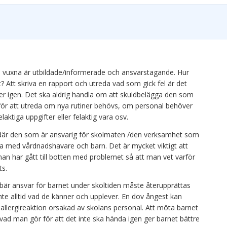
a vuxna är utbildade/informerade och ansvarstagande. Hur
nt? Att skriva en rapport och utreda vad som gick fel är det
der igen. Det ska aldrig handla om att skuldbelägga den som
l för att utreda om nya rutiner behövs, om personal behöver
laktiga uppgifter eller felaktig vara osv.
 där den som är ansvarig för skolmaten /den verksamhet som
prata med vårdnadshavare och barn. Det är mycket viktigt att
man har gått till botten med problemet så att man vet varför
ts.
bär ansvar för barnet under skoltiden måste återupprättas
 inte alltid vad de känner och upplever. En dov ångest kan
allergireaktion orsakad av skolans personal. Att möta barnet
vad man gör för att det inte ska hända igen ger barnet bättre