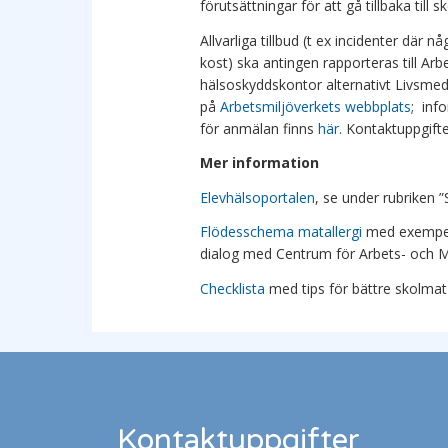
förutsättningar för att gå tillbaka till s
Allvarliga tillbud (t ex incidenter där n
kost) ska antingen rapporteras till Arb
hälsoskyddskontor alternativt Livsmed
på
Arbetsmiljöverkets webbplats
; inf
för anmälan finns
här.
Kontaktuppgifter
Mer inform
ation
Elevhälsoportalen
, se under rubriken ”
Flödesschema matallergi
med exempel p
dialog med Centrum för Arbets- och M
Checklista
med tips för bättre skolmat
Kontaktuppgifter