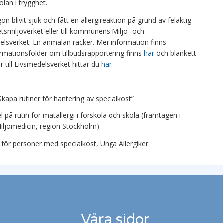
kolan i trygghet.
ågon blivit sjuk och fått en allergireaktion på grund av felaktig
etsmiljöverket eller till kommunens Miljö- och
elsverket. En anmälan räcker. Mer information finns
ormationsfolder om tillbudsrapportering finns
här
och blankett
 till Livsmedelsverket hittar du
här.
Skapa rutiner för hantering av specialkost”
å rutin för matallergi i förskola och skola (framtagen i
iljömedicin, region Stockholm)
 för personer med specialkost, Unga Allergiker
Våra sidor