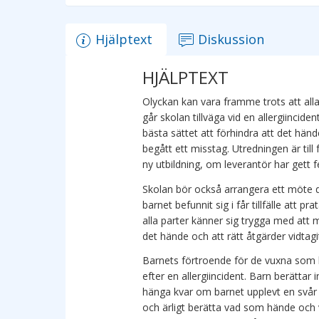
Hjälptext
Diskussion
HJÄLPTEXT
Olyckan kan vara framme trots att all
går skolan tillväga vid en allergiincide
bästa sättet att förhindra att det hän
begått ett misstag. Utredningen är til
ny utbildning, om leverantör har gett fe
Skolan bör också arrangera ett möte
barnet befunnit sig i får tillfälle att 
alla parter känner sig trygga med att 
det hände och att rätt åtgärder vidtagi
Barnets förtroende för de vuxna som 
efter en allergiincident. Barn berättar
hänga kvar om barnet upplevt en svår 
och ärligt berätta vad som hände och 