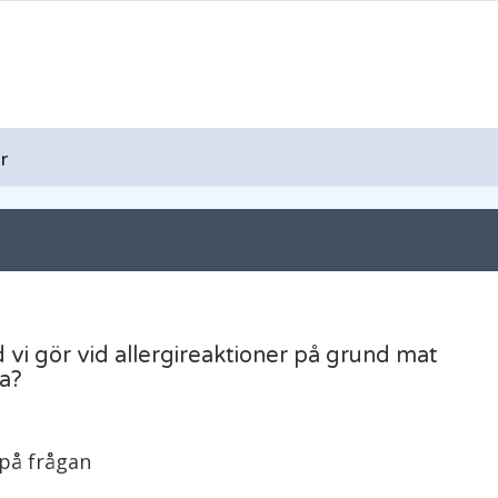
r
d vi gör vid allergireaktioner på grund mat
na?
 på frågan