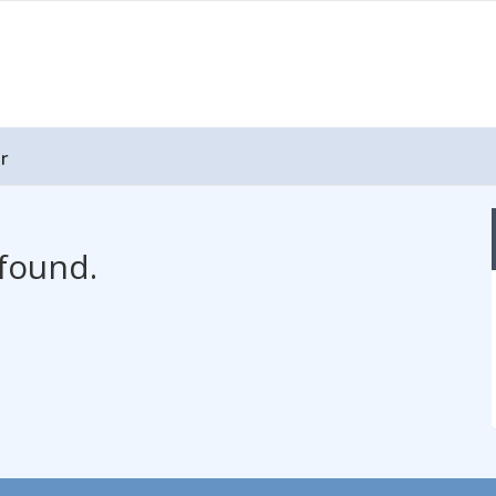
r
found.