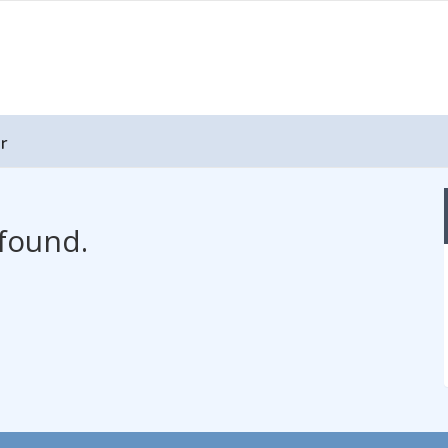
r
found.