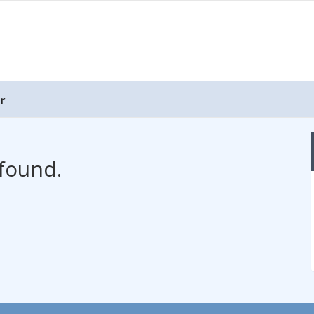
r
found.