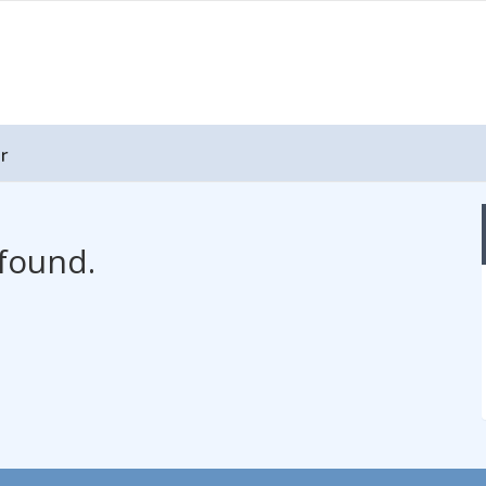
r
found.