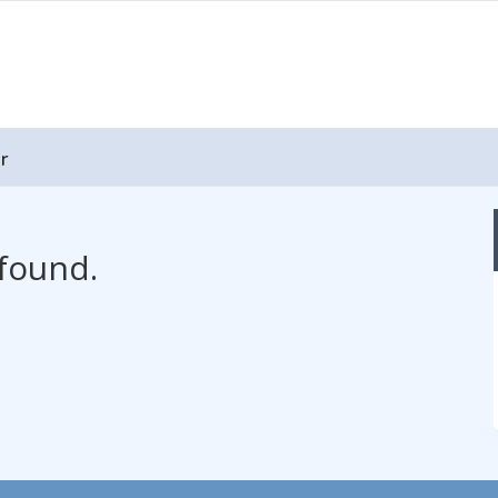
r
found.