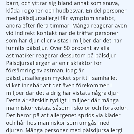
barn, och yttrar sig bland annat som snuva,
klåda i ögonen och hudbesvär. En del personer
med pälsdjursallergi får symptom snabbt,
andra efter flera timmar. Många reagerar även
vid indirekt kontakt när de träffar personer
som har djur eller vistas i miljöer där det har
funnits pälsdjur. Över 50 procent av alla
astmatiker reagerar dessutom på pälsdjur.
Pälsdjursallergen är en riskfaktor för
försämring av astman. Idag är
pälsdjursallergen mycket spritt i samhället
vilket innebär att det även förekommer i
miljöer där det aldrig har vistats några djur.
Detta är särskilt tydligt i miljöer där många
människor vistas, såsom i skolor och förskolor.
Det beror på att allergenet sprids via kläder
och hår hos människor som umgås med
djuren. Många personer med pälsdjursallergi