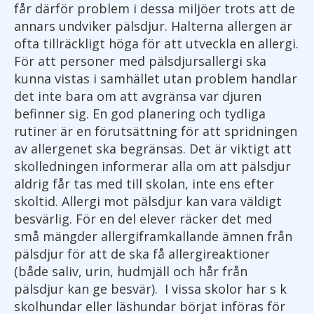
får därför problem i dessa miljöer trots att de
annars undviker pälsdjur. Halterna allergen är
ofta tillräckligt höga för att utveckla en allergi.
För att personer med pälsdjursallergi ska
kunna vistas i samhället utan problem handlar
det inte bara om att avgränsa var djuren
befinner sig. En god planering och tydliga
rutiner är en förutsättning för att spridningen
av allergenet ska begränsas. Det är viktigt att
skolledningen informerar alla om att pälsdjur
aldrig får tas med till skolan, inte ens efter
skoltid. Allergi mot pälsdjur kan vara väldigt
besvärlig. För en del elever räcker det med
små mängder allergiframkallande ämnen från
pälsdjur för att de ska få allergireaktioner
(både saliv, urin, hudmjäll och hår från
pälsdjur kan ge besvär). I vissa skolor har s k
skolhundar eller läshundar börjat införas för